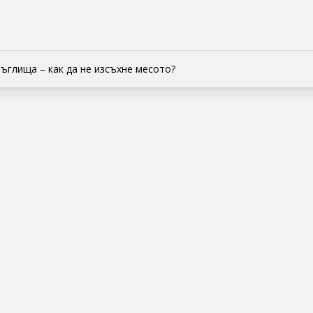
въглища – как да не изсъхне месото?
ери на въглища – 
хне месото?
КОМ
н режим и дебелина са ключът към перфектния 