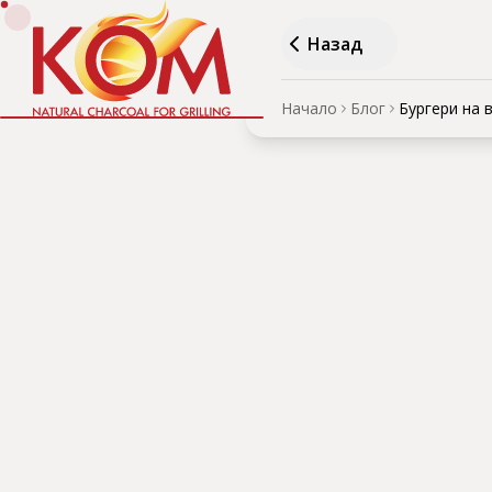
Назад
Начало
Блог
Бургери на 
Бург
изсъ
АВТОР
·
Дървени въглища 
Правилният температуре