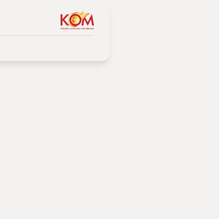
как да не
сочен бургер на скара.